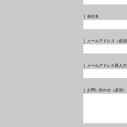
Share
2008
縦28cm×横25cm 個人蔵
会社名
メールアドレス（必須
メールアドレス再入力
INFORMATION
AB
お問い合わせ（必須）